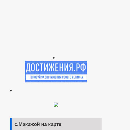
с.Макажой на карте