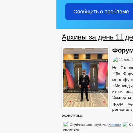
Сообщить о проблеме
Архивы за день 11 де
Форум
11 дека
На Став
.26» Фору
многоф
«Минводы
итоги реа
Эксперты 
труда по
регионал
экономики.
Опубликовано в рубрике
Новости
Ко
отключены