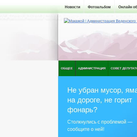
Новости
Фотоальбом
Онлайн о
ОБЩЕЕ
АДМИНИСТРАЦИЯ
СОВЕТ ДЕПУТАТ
Не убран мусор, ям
на дороге, не горит
фонарь?
Столкнулись с проблемой —
сообщите о ней!