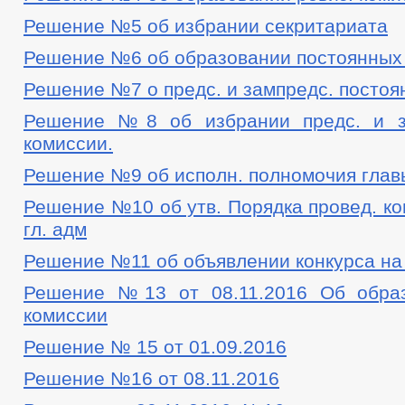
ОБРАТНАЯ СВЯЗЬ ДЛЯ СООБЩЕНИЙ О ФАКТАХ КОРРУПЦИИ
Решение №5 об избрании секритариата
УСТАВ
РЕШЕ
ПРАВОВЫЕ АКТЫ
Решение №6 об образовании постоянных
РЕШЕНИЯ ПО ИЗМЕНЕНИЮ УСТАВА
ПРОЕ
РАСПОРЯЖЕНИЯ АДМИНИСТРАЦИИ
ПОСТ
Решение №7 о предс. и зампредс. постоя
ЗАКОНЫ ЧЕЧЕНСКОЙ РЕСПУБЛИКИ
ФЕДЕРАЛЬНЫЕ ЗАКОН
Решение №8 об избрании предс. и за
БЮДЖЕТ ПО ГОДАМ
БЮДЖЕТ
комиссии.
ОТЧЕТ ОБ ИСПОЛНЕНИИ БЮДЖЕТА
_
МУНИЦИПАЛЬНЫЕ УСЛУГИ
НОРМА
Решение №9 об исполн. полномочия главы
МУНИЦИПАЛЬНЫЕ УСЛУГИ
СТАНДАРТЫ МУНИЦИПАЛЬНЫХ УСЛУГ
Решение №10 об утв. Порядка провед. ко
ОБРАЩЕНИЕ К ГЛАВЕ
ИНТЕРНЕТ ПРИЕМН
ПРИЕМ ГРАЖДАН
гл. адм
ОБЗОРЫ ОБРАЩЕНИЙ ГРАЖДАН
АНАЛИЗ
ПОРЯДОК РАССМОТРЕНИЯ ОБРАЩЕНИЙ
Р
Решение №11 об объявлении конкурса на 
Решение №13 от 08.11.2016 Об образ
комиссии
Решение № 15 от 01.09.2016
Решение №16 от 08.11.2016