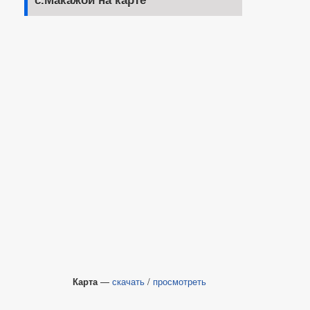
с.Макажой на карте
Карта
—
скачать
/
просмотреть