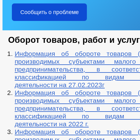
Сообщить о проблеме
Оборот товаров, работ и услуг
Информация об обороте товаров (р
производимых субъектами малог
предпринимательства, в соотве
классификацией по видам эко
деятельности на 27.02.2023г
Информация об обороте товаров (р
производимых субъектами малог
предпринимательства, в соотве
классификацией по видам эко
деятельности на 2022 г.
Информация об обороте товаров (р
производимых субъектами малог