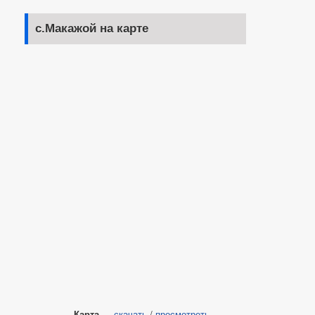
с.Макажой на карте
Карта
—
скачать
/
просмотреть