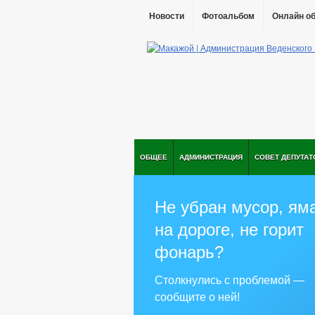
Новости
Фотоальбом
Онлайн о
ОБЩЕЕ
АДМИНИСТРАЦИЯ
СОВЕТ ДЕПУТАТ
Не убран мусор, ям
на дороге, не горит
фонарь?
Столкнулись с проблемой —
сообщите о ней!