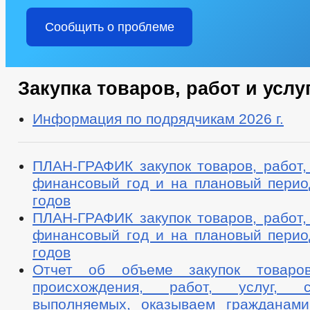
Сообщить о проблеме
Закупка товаров, работ и услу
Информация по подрядчикам 2026 г.
ПЛАН-ГРАФИК закупок товаров, работ,
финансовый год и на плановый перио
годов
ПЛАН-ГРАФИК закупок товаров, работ,
финансовый год и на плановый перио
годов
Отчет об объеме закупок товаров
происхождения, работ, услуг, со
выполняемых, оказываем гражданами